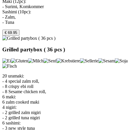
Maki (12pc):
- Surimi, Komkommer
Sashimi (10pc):
- Zalm,
- Tuna
€ 69.95
Grilled partybox ( 36 pcs )
20 uramaki:
- 4 special zalm roll,
- 8 crispy ebi roll
- 8 Sesame chicken roll,
6 maki:
6 zalm cooked maki
4 nigiri:
- 2 grilled zalm nigiri
- 2 grilled tuna nigiri
6 sashimi:
- 3 new style tuna