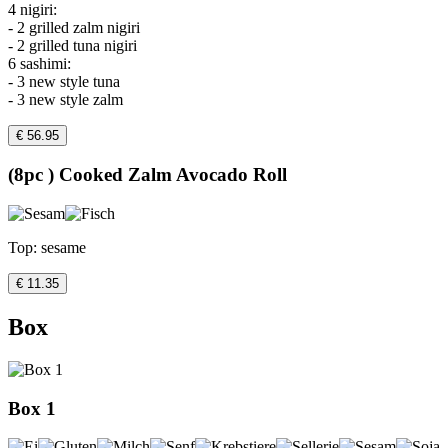
4 nigiri:
- 2 grilled zalm nigiri
- 2 grilled tuna nigiri
6 sashimi:
- 3 new style tuna
- 3 new style zalm
€ 56.95
(8pc ) Cooked Zalm Avocado Roll
Top: sesame
€ 11.35
Box
Box 1