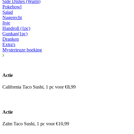
Side Dishes (Warm)
Pokebowl
Salad
Nagerecht
Ijsje
Handroll (1pc)
Gunkan(1pc)
Dranken
Extra's
Mysterieuze boeking
Actie
California Taco Sushi, 1 pc voor €8,99
Actie
Zalm Taco Sushi, 1 pc voor €10,99